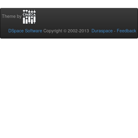
Theme by
DSpace Software
Copyright © 2002-2013
Duraspace
-
Feedback