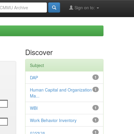
Sign on to:
Discover
Subject
DAP
1
Human Capital and Organization
1
Ma...
WBI
1
Work Behavior Inventory
1
การขาย
1