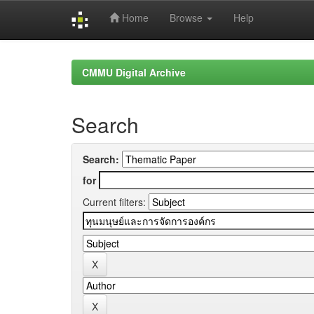
Home
Browse
Help
Skip
navigation
CMMU Digital Archive
Search
Search:
for
Current filters: