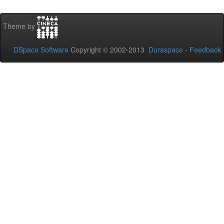
Theme by
DSpace Software
Copyright © 2002-2013
Duraspace
-
Feedback