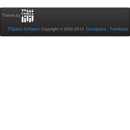
Theme by
DSpace Software
Copyright © 2002-2013
Duraspace
-
Feedback