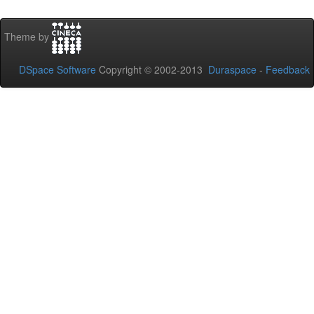
Theme by
DSpace Software
Copyright © 2002-2013
Duraspace
-
Feedback