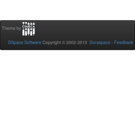
Theme by
DSpace Software
Copyright © 2002-2013
Duraspace
-
Feedback