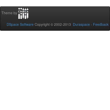
Theme by
DSpace Software
Copyright © 2002-2013
Duraspace
-
Feedback