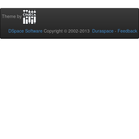
Theme by
DSpace Software
Copyright © 2002-2013
Duraspace
-
Feedback