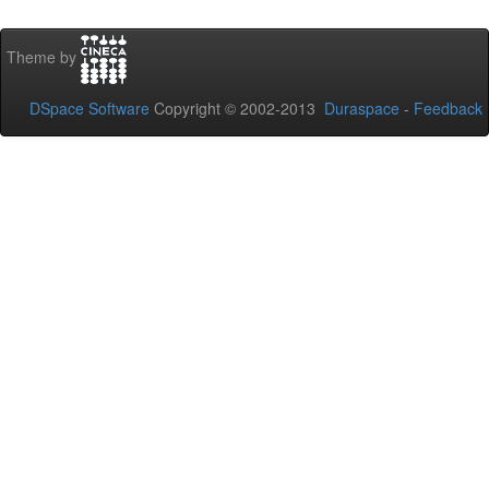
Theme by
DSpace Software
Copyright © 2002-2013
Duraspace
-
Feedback