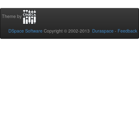
Theme by
DSpace Software
Copyright © 2002-2013
Duraspace
-
Feedback