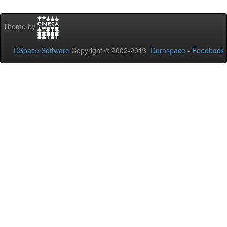
Theme by
DSpace Software
Copyright © 2002-2013
Duraspace
-
Feedback