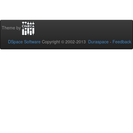
Theme by
DSpace Software
Copyright © 2002-2013
Duraspace
-
Feedback