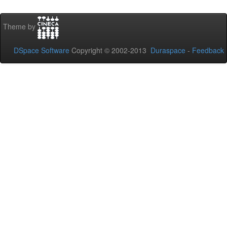
Theme by
DSpace Software
Copyright © 2002-2013
Duraspace
-
Feedback