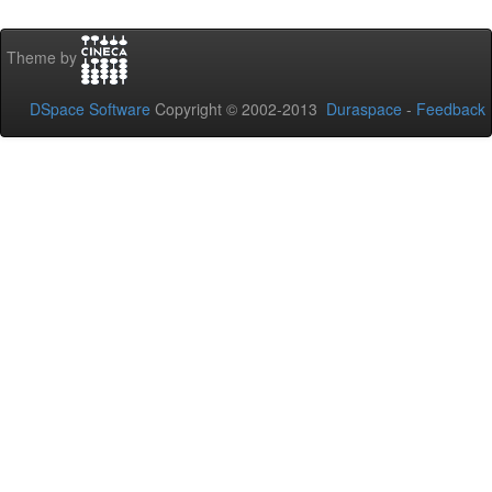
Theme by
DSpace Software
Copyright © 2002-2013
Duraspace
-
Feedback