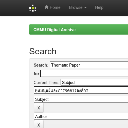
Home
Browse
Help
Skip
navigation
CMMU Digital Archive
Search
Search:
for
Current filters: