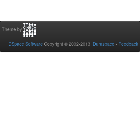
Theme by
DSpace Software
Copyright © 2002-2013
Duraspace
-
Feedback