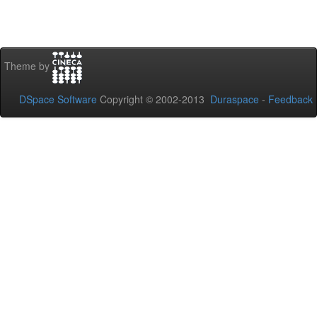
Theme by
DSpace Software
Copyright © 2002-2013
Duraspace
-
Feedback