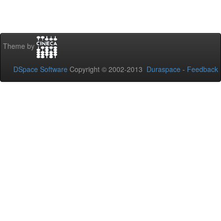
Theme by
DSpace Software
Copyright © 2002-2013
Duraspace
-
Feedback