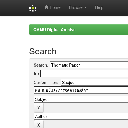
Home
Browse
Help
Skip
navigation
CMMU Digital Archive
Search
Search:
for
Current filters: