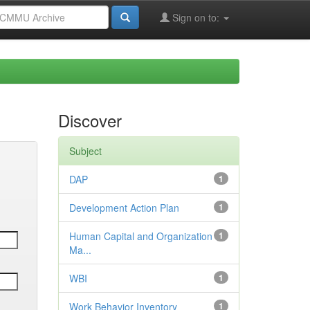
Sign on to:
Discover
Subject
DAP
1
Development Action Plan
1
Human Capital and Organization
1
Ma...
WBI
1
Work Behavior Inventory
1