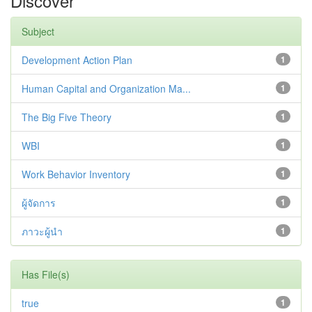
Discover
Subject
Development Action Plan
1
Human Capital and Organization Ma...
1
The Big Five Theory
1
WBI
1
Work Behavior Inventory
1
ผู้จัดการ
1
ภาวะผู้นำ
1
Has File(s)
true
1