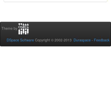
Theme by
DSpace Software
Copyright © 2002-2013
Duraspace
-
Feedback