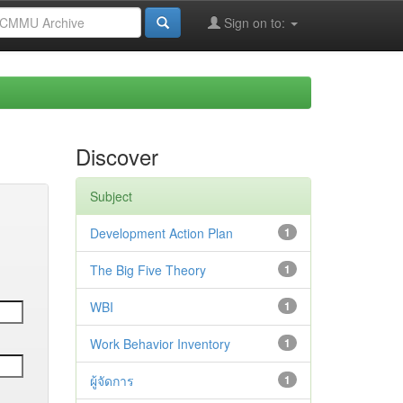
Sign on to:
Discover
Subject
Development Action Plan
1
The Big Five Theory
1
WBI
1
Work Behavior Inventory
1
ผู้จัดการ
1