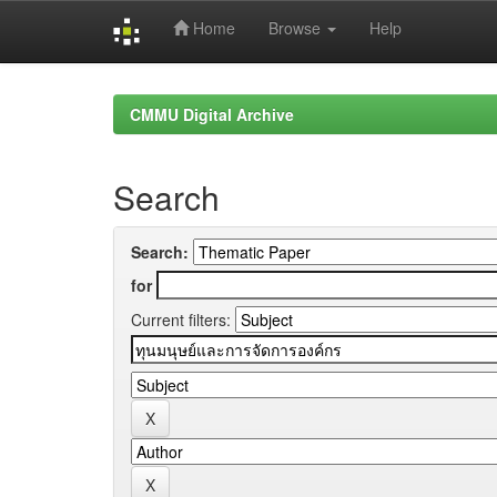
Home
Browse
Help
Skip
navigation
CMMU Digital Archive
Search
Search:
for
Current filters: