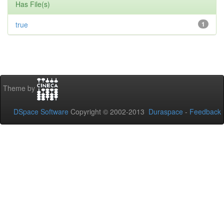
Has File(s)
true
1
Theme by
DSpace Software
Copyright © 2002-2013
Duraspace
-
Feedback