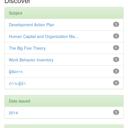
Discover
Subject
Development Action Plan
1
Human Capital and Organization Ma...
1
The Big Five Theory
1
Work Behavior Inventory
1
ผู้จัดการ
1
ภาวะผู้นำ
1
Date issued
2014
1