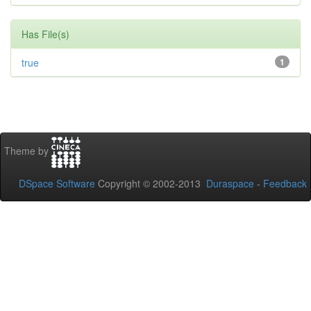
Has File(s)
true
1
Theme by
DSpace Software
Copyright © 2002-2013
Duraspace
-
Feedback