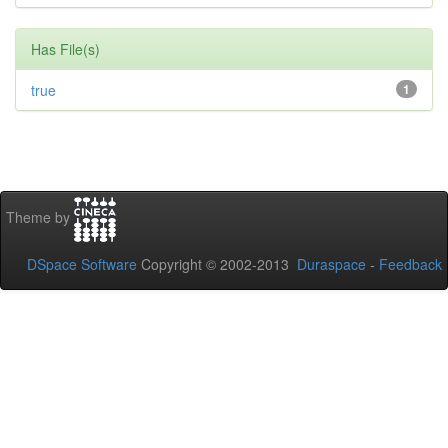
Has File(s)
true
1
Theme by
DSpace Software
Copyright © 2002-2013
Duraspace
-
Feedback