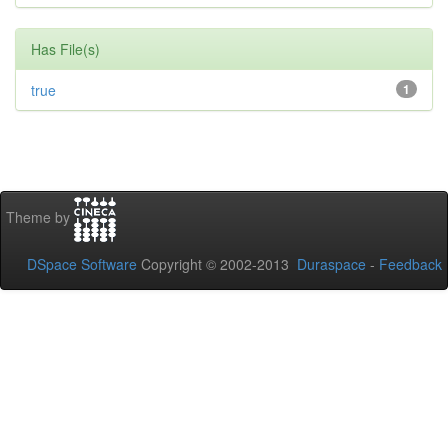
Has File(s)
true
1
Theme by
DSpace Software
Copyright © 2002-2013
Duraspace
-
Feedback