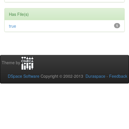
Has File(s)
true
1
Theme by
DSpace Software
Copyright © 2002-2013
Duraspace
-
Feedback