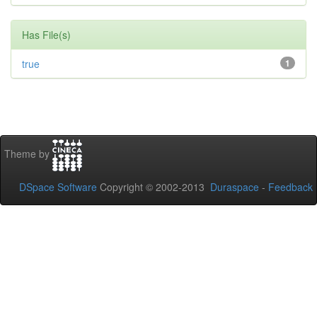
Has File(s)
true
1
Theme by
DSpace Software
Copyright © 2002-2013
Duraspace
-
Feedback