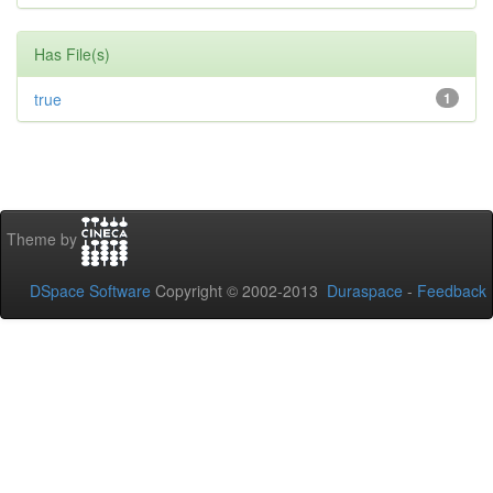
Has File(s)
true
1
Theme by
DSpace Software
Copyright © 2002-2013
Duraspace
-
Feedback