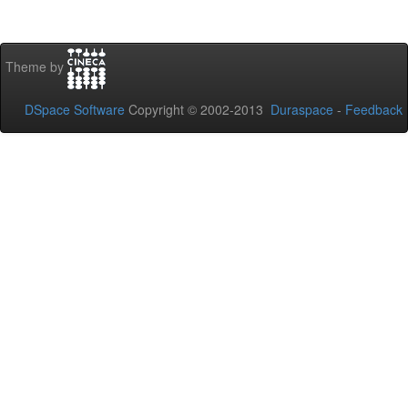
Theme by
DSpace Software
Copyright © 2002-2013
Duraspace
-
Feedback