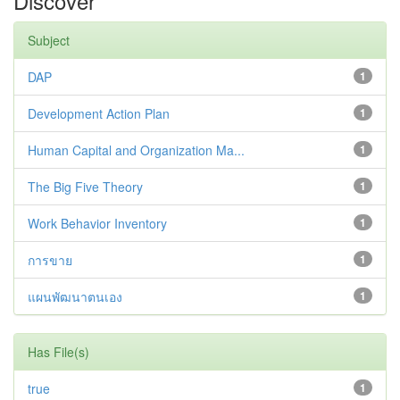
Discover
Subject
DAP
1
Development Action Plan
1
Human Capital and Organization Ma...
1
The Big Five Theory
1
Work Behavior Inventory
1
การขาย
1
แผนพัฒนาตนเอง
1
Has File(s)
true
1