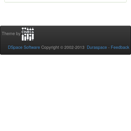
Theme by
DSpace Software
Copyright © 2002-2013
Duraspace
-
Feedback