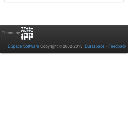
Theme by
DSpace Software
Copyright © 2002-2013
Duraspace
-
Feedback