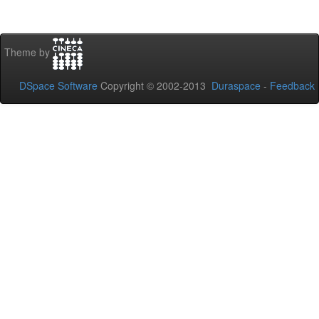
Theme by
DSpace Software
Copyright © 2002-2013
Duraspace
-
Feedback