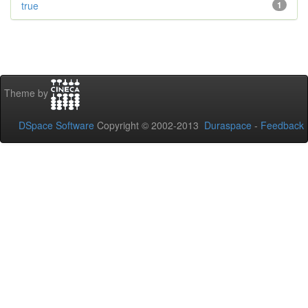
true
1
Theme by
DSpace Software
Copyright © 2002-2013
Duraspace
-
Feedback