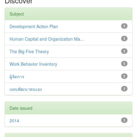
Discover
Subject
Development Action Plan
1
Human Capital and Organization Ma...
1
The Big Five Theory
1
Work Behavior Inventory
1
ผู้จัดการ
1
แผนพัฒนาตนเอง
1
Date issued
2014
1