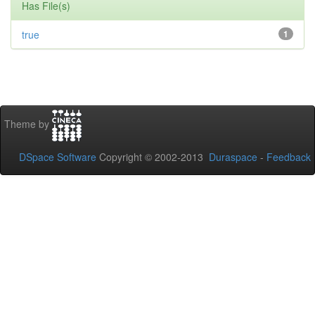
Has File(s)
true
1
Theme by
DSpace Software
Copyright © 2002-2013
Duraspace
-
Feedback