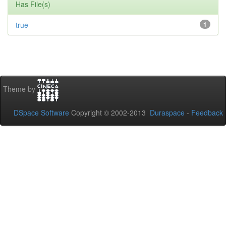
Has File(s)
true
1
Theme by
DSpace Software
Copyright © 2002-2013
Duraspace
-
Feedback