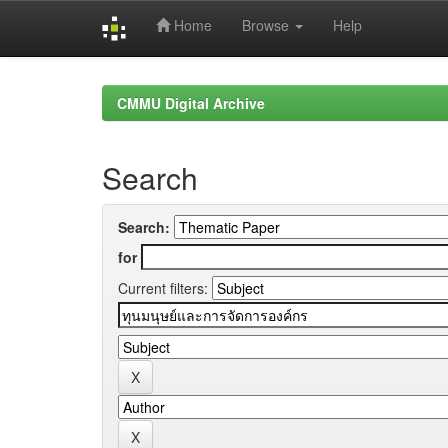
Home
Browse
Help
Skip
navigation
CMMU Digital Archive
Search
Search:
for
Current filters: