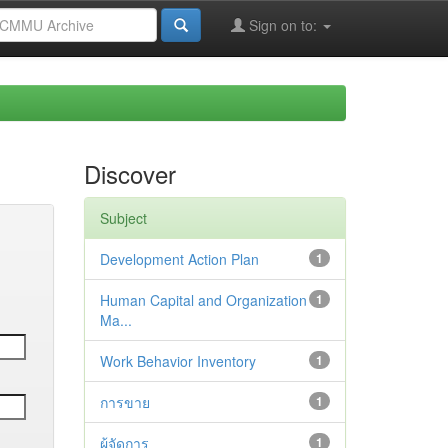
Sign on to:
Discover
Subject
Development Action Plan
1
Human Capital and Organization
1
Ma...
Work Behavior Inventory
1
การขาย
1
ผู้จัดการ
1