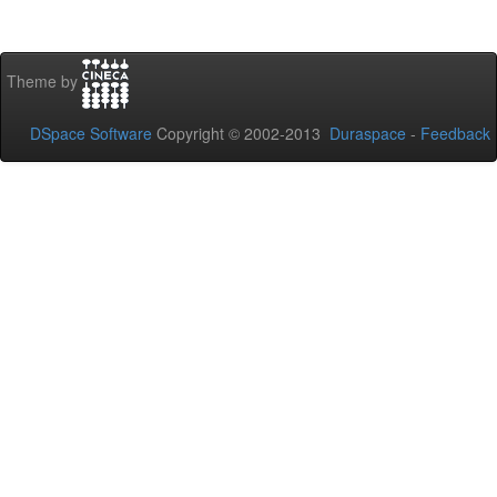
Theme by
DSpace Software
Copyright © 2002-2013
Duraspace
-
Feedback