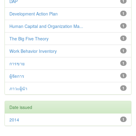
DAP
1
Development Action Plan
1
Human Capital and Organization Ma...
1
The Big Five Theory
1
Work Behavior Inventory
1
การขาย
1
ผู้จัดการ
1
ภาวะผู้นำ
1
Date issued
2014
1