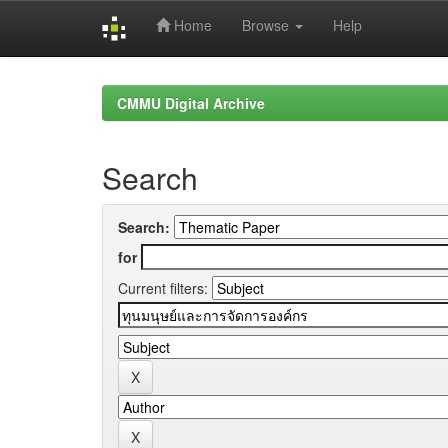
Home
Browse
Help
Skip
navigation
CMMU Digital Archive
Search
Search:
for
Current filters: