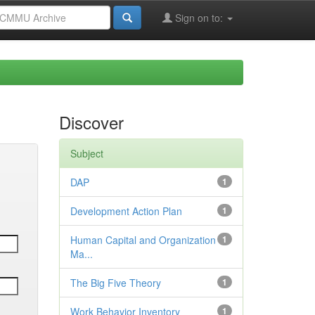
Sign on to:
Discover
Subject
DAP
1
Development Action Plan
1
Human Capital and Organization
1
Ma...
The Big Five Theory
1
Work Behavior Inventory
1