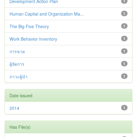
Development Action Plan
1
Human Capital and Organization Ma...
1
The Big Five Theory
1
Work Behavior Inventory
1
การขาย
1
ผู้จัดการ
1
ภาวะผู้นำ
1
Date issued
2014
1
Has File(s)