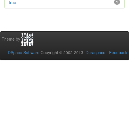
true
1
Theme by
DSpace Software
Copyright © 2002-2013
Duraspace
-
Feedback