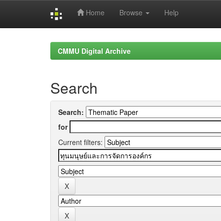
Home
Browse
Help
Skip
navigation
CMMU Digital Archive
Search
Search:
for
Current filters: