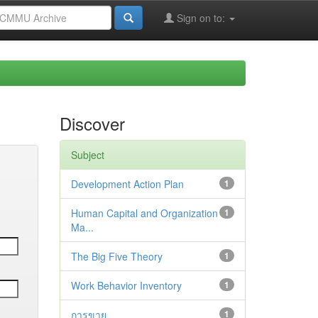
Sign on to:
Discover
Subject
Development Action Plan
1
Human Capital and Organization
1
Ma...
The Big Five Theory
1
Work Behavior Inventory
1
การขาย
1