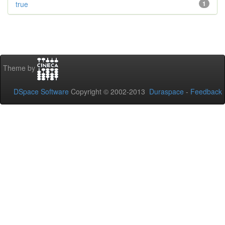
true
1
Theme by
DSpace Software
Copyright © 2002-2013
Duraspace
-
Feedback