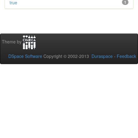
true
1
Theme by
DSpace Software
Copyright © 2002-2013
Duraspace
-
Feedback