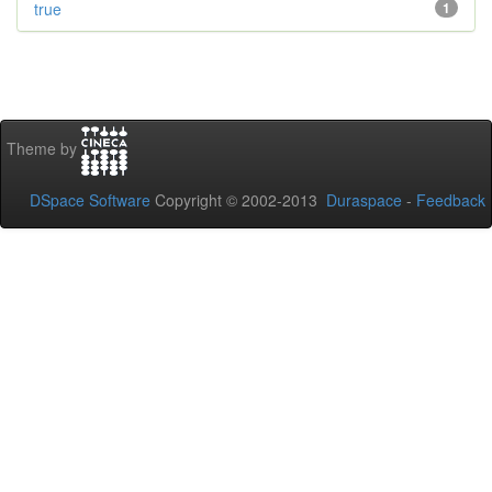
true
1
Theme by
DSpace Software
Copyright © 2002-2013
Duraspace
-
Feedback