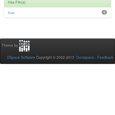
Has File(s)
true
1
Theme by
DSpace Software
Copyright © 2002-2013
Duraspace
-
Feedback