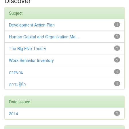
Discover
Subject
Development Action Plan
1
Human Capital and Organization Ma...
1
The Big Five Theory
1
Work Behavior Inventory
1
การขาย
1
ภาวะผู้นำ
1
Date issued
2014
1