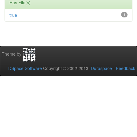
Has File(s)
true
1
Theme by
DSpace Software
Copyright © 2002-2013
Duraspace
-
Feedback