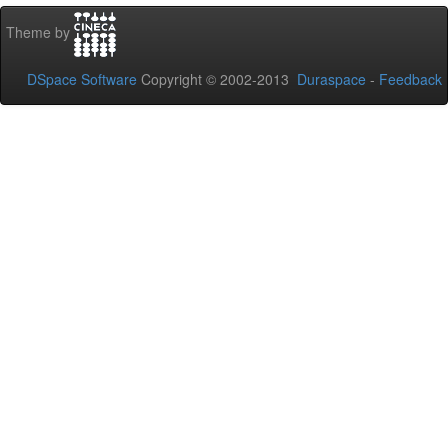
Theme by
DSpace Software
Copyright © 2002-2013
Duraspace
-
Feedback