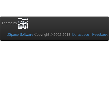
Theme by
DSpace Software
Copyright © 2002-2013
Duraspace
-
Feedback