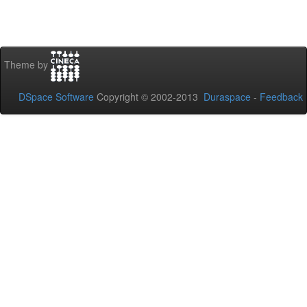
Theme by
DSpace Software
Copyright © 2002-2013
Duraspace
-
Feedback