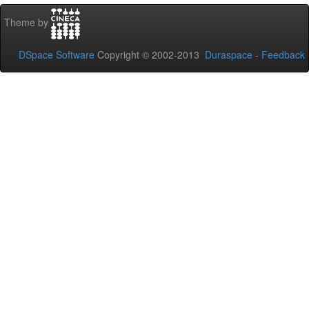
Theme by
DSpace Software
Copyright © 2002-2013
Duraspace
-
Feedback