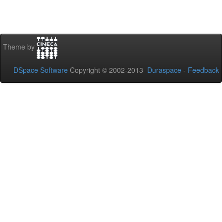
Theme by
DSpace Software
Copyright © 2002-2013
Duraspace
-
Feedback